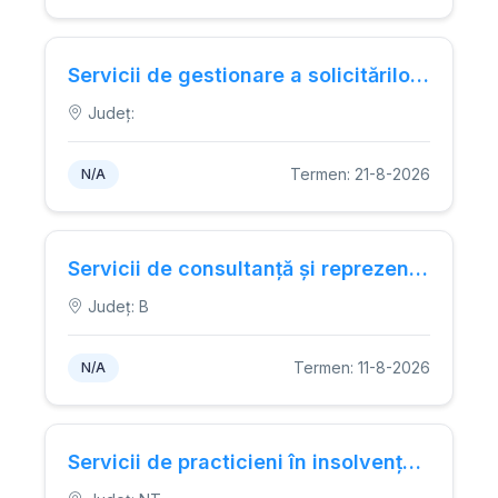
Servicii de gestionare a solicitărilor clienților, inclusiv reclamații, prin personal calificat (specialist reclamații) pentru Electrica Furnizare.
Județ:
Termen: 21-8-2026
N/A
Servicii de consultanță și reprezentare juridică
Județ: B
Termen: 11-8-2026
N/A
Servicii de practicieni în insolvență pentru debitorul SEDPRESS CEAHLĂUL S.R.L.