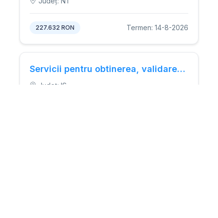
Județ: NT
Termen: 14-8-2026
227.632 RON
Servicii pentru obtinerea, validarea si protejarea drepturilor de proprietate intelectuala
Județ: IS
Termen: 2-8-2026
41.922 RON
Servicii de practician în insolvență pentru gestionarea cazurilor de insolvență ale mai multor debitori.
Județ: BN
Termen: 10-8-2026
N/A