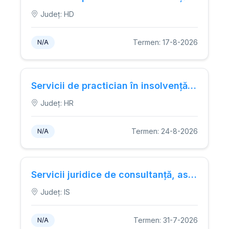
Județ: HD
Termen: 17-8-2026
N/A
Servicii de practician în insolvență pentru cazul S.C. TRIGA S.R.L.
Județ: HR
Termen: 24-8-2026
N/A
Servicii juridice de consultanță, asistență și/sau reprezentare juridică pentru protejarea drepturilor și intereselor legitime ale autorităților locale.
Județ: IS
Termen: 31-7-2026
N/A