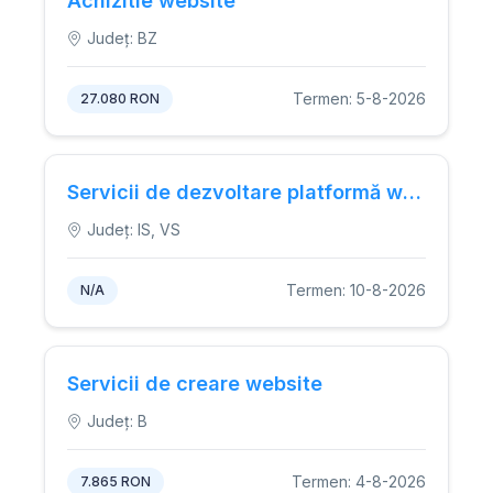
Achizitie website
Județ: BZ
Termen: 5-8-2026
27.080 RON
Servicii de dezvoltare platformă web (PWA) pentru orientarea studenților cu dizabilități în Corpul D al Universității Alexandru Ioan Cuza din Iași.
Județ: IS, VS
Termen: 10-8-2026
N/A
Servicii de creare website
Județ: B
Termen: 4-8-2026
7.865 RON