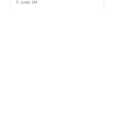
Județ: SM
Termen: 31-7-2026
100.100 RON
Site web
Județ: DJ
Termen: 31-7-2026
4.919 RON
Servicii de dezvoltare a unui magazin online și webhosting
Județ: BT
Termen: 31-7-2026
85.000 RON