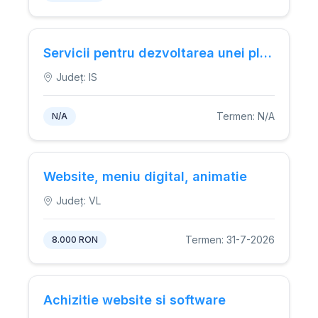
Servicii pentru dezvoltarea unei platforme web (PWA) sau a unei pagini web „mobile-first” destinate orientării studenților cu dizabilități.
Județ: IS
Termen: N/A
N/A
Website, meniu digital, animatie
Județ: VL
Termen: 31-7-2026
8.000 RON
Achizitie website si software