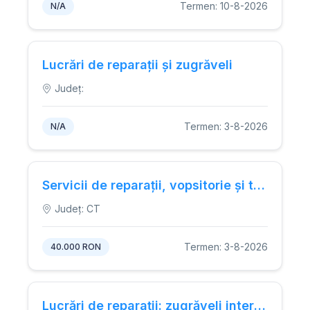
Termen: 10-8-2026
N/A
Lucrări de reparații și zugrăveli
Județ:
Termen: 3-8-2026
N/A
Servicii de reparații, vopsitorie și tinichigerie pentru autovehiculele aflate în proprietatea Termoficare Constanța S.R.L.
Județ: CT
Termen: 3-8-2026
40.000 RON
Lucrări de reparații: zugrăveli interioare și exterioare, reparații locale ale suprafețelor, vopsirea paziilor și lucrări conexe.