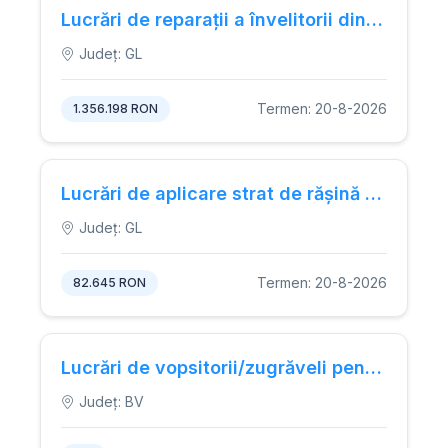
Lucrări de reparații a învelitorii din tablă zincată.
Județ: GL
Termen: 20-8-2026
1.356.198 RON
Lucrări de aplicare strat de rășină epoxidică pe suprafața din holul și pe casa scării aferente Corpului P
Județ: GL
Termen: 20-8-2026
82.645 RON
Lucrări de vopsitorii/zugrăveli pentru 3 magazii identice.
Județ: BV