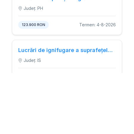
Județ: PH
Termen: 4-8-2026
123.900 RON
Lucrări de ignifugare a suprafețelor din lemn și materialelor textile.
Județ: IS
Termen: 3-8-2026
150.000 RON
Lucrari de conservare a pieselor metalice: curatare, eliminarea ruginii si protectie anticoroziva pentru 124 piese metalice, suprafata totala de 30 mp.
Județ: B, IF
Termen: 5-8-2026
15.000 RON