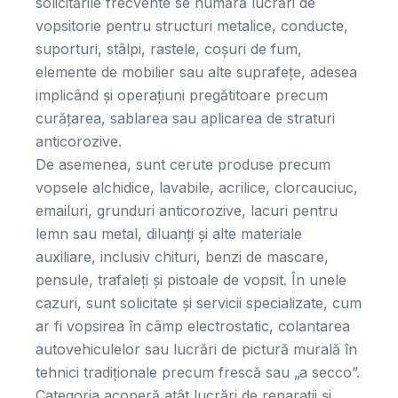
solicitările frecvente se numără lucrări de
vopsitorie pentru structuri metalice, conducte,
suporturi, stâlpi, rastele, coșuri de fum,
elemente de mobilier sau alte suprafețe, adesea
implicând și operațiuni pregătitoare precum
curățarea, sablarea sau aplicarea de straturi
anticorozive.
De asemenea, sunt cerute produse precum
vopsele alchidice, lavabile, acrilice, clorcauciuc,
emailuri, grunduri anticorozive, lacuri pentru
lemn sau metal, diluanți și alte materiale
auxiliare, inclusiv chituri, benzi de mascare,
pensule, trafaleți și pistoale de vopsit. În unele
cazuri, sunt solicitate și servicii specializate, cum
ar fi vopsirea în câmp electrostatic, colantarea
autovehiculelor sau lucrări de pictură murală în
tehnici tradiționale precum frescă sau „a secco”.
Categoria acoperă atât lucrări de reparații și