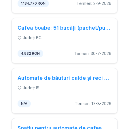
Termen: 2-9-2026
1.134.770 RON
Cafea boabe: 51 bucăți (pachet/pungă de 1 kg)
Județ: BC
Termen: 30-7-2026
4.932 RON
Automate de băuturi calde și reci și snacks (fără băuturi alcoolice): minimum 17 unități
Județ: IS
Termen: 17-8-2026
N/A
Spațiu pentru automate de cafea, gustări și băuturi răcoritoare