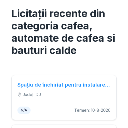
Licitații recente din
categoria cafea,
automate de cafea si
bauturi calde
Spațiu de închiriat pentru instalarea unui automat de gustări, apă și băuturi răcoritoare.
Județ: DJ
Termen: 10-8-2026
N/A