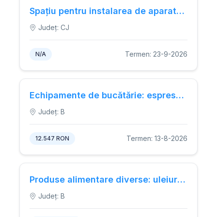
Spațiu pentru instalarea de aparate automate de cafea și snackuri.
Județ: CJ
Termen: 23-9-2026
N/A
Echipamente de bucătărie: espressor cafea, cuptor cu microunde, ladă frigorifică, recipient colectare gunoi
Județ: B
Termen: 13-8-2026
12.547 RON
Produse alimentare diverse: uleiuri, otet, miere, ceaiuri, fructe confiate, seminte, cereale, fainoase, paste fainoase, orez, zahar, oleaginoase, condimente, cafea
Județ: B