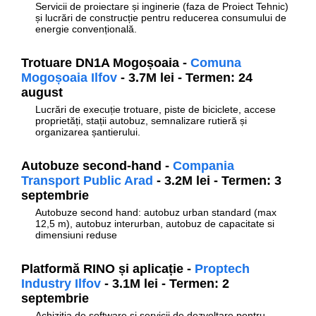
Servicii de proiectare și inginerie (faza de Proiect Tehnic)
și lucrări de construcție pentru reducerea consumului de
energie convențională.
Trotuare DN1A Mogoșoaia -
Comuna
Mogoșoaia Ilfov
- 3.7M lei - Termen: 24
august
Lucrări de execuție trotuare, piste de biciclete, accese
proprietăți, stații autobuz, semnalizare rutieră și
organizarea șantierului.
Autobuze second-hand -
Compania
Transport Public Arad
- 3.2M lei - Termen: 3
septembrie
Autobuze second hand: autobuz urban standard (max
12,5 m), autobuz interurban, autobuz de capacitate si
dimensiuni reduse
Platformă RINO și aplicație -
Proptech
Industry Ilfov
- 3.1M lei - Termen: 2
septembrie
Achiziția de software și servicii de dezvoltare pentru