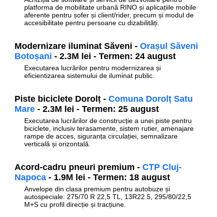
platforma de mobilitate urbană RINO și aplicațiile mobile
aferente pentru șofer și client/rider, precum și modul de
accesibilitate pentru persoane cu dizabilități.
Modernizare iluminat Săveni -
Orașul Săveni
Botoșani
- 2.3M lei - Termen: 24 august
Executarea lucrărilor pentru modernizarea și
eficientizarea sistemului de iluminat public.
Piste biciclete Dorolț -
Comuna Dorolț Satu
Mare
- 2.3M lei - Termen: 25 august
Executarea lucrărilor de construcție a unei piste pentru
biciclete, inclusiv terasamente, sistem rutier, amenajare
rampe de acces, siguranța circulației, semnalizare
verticală și orizontală.
Acord-cadru pneuri premium -
CTP Cluj-
Napoca
- 1.9M lei - Termen: 18 august
Anvelope din clasa premium pentru autobuze și
autospeciale: 275/70 R 22,5 TL, 13R22.5, 295/80/22,5
M+S cu profil direcție și tracțiune.