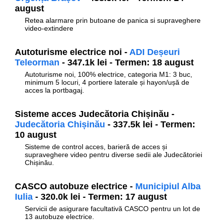
august
Retea alarmare prin butoane de panica si supraveghere
video-extindere
Autoturisme electrice noi -
ADI Deșeuri
Teleorman
- 347.1k lei - Termen: 18 august
Autoturisme noi, 100% electrice, categoria M1: 3 buc,
minimum 5 locuri, 4 portiere laterale și hayon/ușă de
acces la portbagaj.
Sisteme acces Judecătoria Chișinău -
Judecătoria Chișinău
- 337.5k lei - Termen:
10 august
Sisteme de control acces, barieră de acces și
supraveghere video pentru diverse sedii ale Judecătoriei
Chișinău.
CASCO autobuze electrice -
Municipiul Alba
Iulia
- 320.0k lei - Termen: 17 august
Servicii de asigurare facultativă CASCO pentru un lot de
13 autobuze electrice.