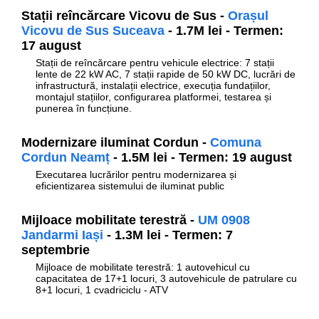
Stații reîncărcare Vicovu de Sus -
Orașul
Vicovu de Sus Suceava
- 1.7M lei - Termen:
17 august
Stații de reîncărcare pentru vehicule electrice: 7 stații
lente de 22 kW AC, 7 stații rapide de 50 kW DC, lucrări de
infrastructură, instalații electrice, execuția fundațiilor,
montajul stațiilor, configurarea platformei, testarea și
punerea în funcțiune.
Modernizare iluminat Cordun -
Comuna
Cordun Neamț
- 1.5M lei - Termen: 19 august
Executarea lucrărilor pentru modernizarea și
eficientizarea sistemului de iluminat public
Mijloace mobilitate terestră -
UM 0908
Jandarmi Iași
- 1.3M lei - Termen: 7
septembrie
Mijloace de mobilitate terestră: 1 autovehicul cu
capacitatea de 17+1 locuri, 3 autovehicule de patrulare cu
8+1 locuri, 1 cvadriciclu - ATV