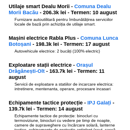
Utilaje smart Dealu Morii -
Comuna Dealu
Morii Bacău
- 206.3k lei - Termen: 10 august
Furnizare autoutilitară pentru îmbunătățirea serviciilor
locale de bază prin achiziția de utilaje smart.
Mașini electrice Rabla Plus -
Comuna Lunca
Botoșani
- 198.3k lei - Termen: 17 august
Autovehicule electrice: 2 bucăți (100% electric)
Exploatare stații electrice -
Orașul
Drăgănești-Olt
- 163.7k lei - Termen: 11
august
Servicii de exploatare a statiilor de incarcare electrica:
intretinere, mentenanta, operare, procesare incasari
Echipamente tactice protecție -
IPJ Galați
-
139.7k lei - Termen: 14 august
Echipamente tactice de protecție: binocluri cu
termoviziune, binocluri cu vedere pe timp de noapte,
camere de supraveghere cu încărcare solară, lanterne
tactice, echipamente de protecție antiglonț (scut, cască,