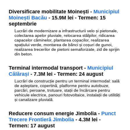
Diversificare mobilitate Moinești -
Municipiul
Moinești Bacău
- 15.9M lei - Termen: 15
septembrie
Lucrări de modernizare a infrastructurii velo și pietonale,
colectarea apelor pluviale, relocarea stâlpilor, ridicarea
capacelor căminelor, plantarea copacilor, realizarea
spațiului verde, montarea de bănci și coșuri de gunoi,
realizarea trecerilor de pietoni semaforizate, zid de sprijin
din beton.
Terminal intermodal transport -
Municipiul
Călărași
- 7.3M lei - Termen: 24 august
Lucrări de construcție pentru un terminal intermodal: sală
de așteptare, copertină, platforme pentru autobuze,
parcări, peroane, trotuare, stații de încărcare pentru
vehicule electrice, panouri fotovoltaice, instalații de utilități
și canalizare pluvială.
Reducere consum energie Jimbolia -
Punct
Trecere Frontieră Jimbolia
- 4.3M lei -
Termen: 17 august